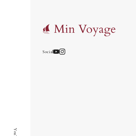
Privacy Policy
About Us
YouTube
Instagram
Member Login
Sign Up
Social